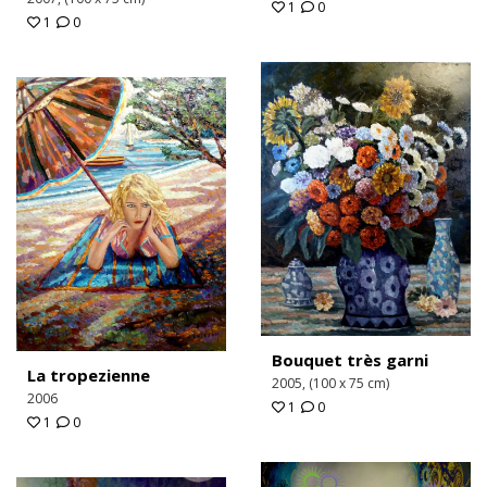
1
0
1
0
Bouquet très garni
La tropezienne
2005, (100 x 75 cm)
2006
1
0
1
0