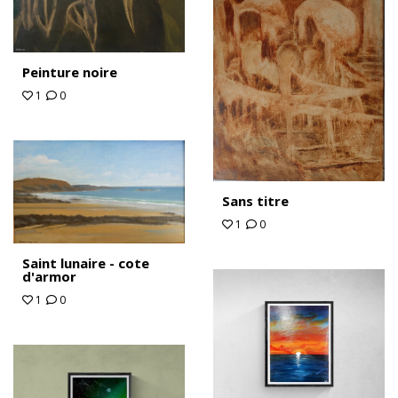
Peinture noire
1
0
Sans titre
1
0
Saint lunaire - cote
d'armor
1
0