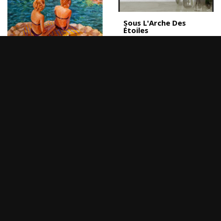
Sous L'Arche Des
Étoiles
15
€
2026, (30 x 25 x 1 cm)
2 soeurs
1
0
2007, (80 x 95 cm)
1
0
Calanque
(60 x 80 cm)
Le canal
1
0
(60 x 60 cm)
1
0