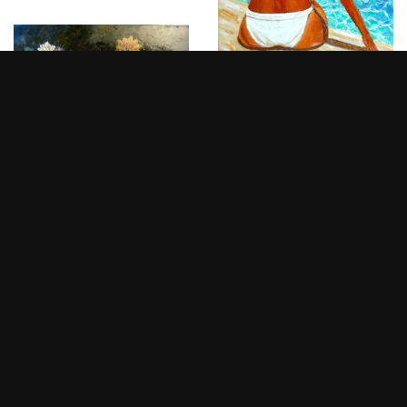
La piscine
1
0
Bouquet très garni
2005, (100 x 75 cm)
1
0