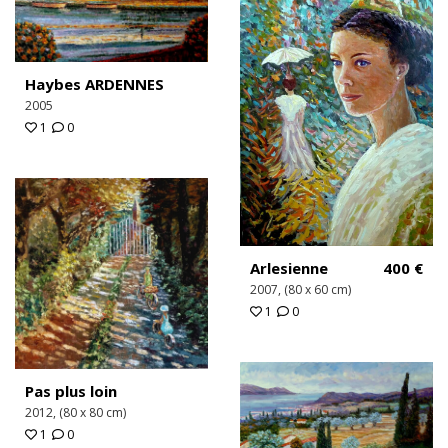
Haybes ARDENNES
2005
1
0
Arlesienne
400
€
2007, (80 x 60 cm)
1
0
Pas plus loin
2012, (80 x 80 cm)
1
0