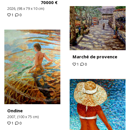
70000
€
2026, (98 x 79 x 10 cm)
1
0
Marché de provence
1
0
Ondine
2007, (100 x 75 cm)
1
0