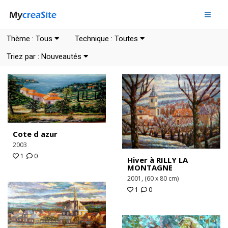
Thème :
Tous
Technique :
Toutes
Triez par :
Nouveautés
Cote d azur
2003
1
0
Hiver à RILLY LA
MONTAGNE
2001, (60 x 80 cm)
1
0